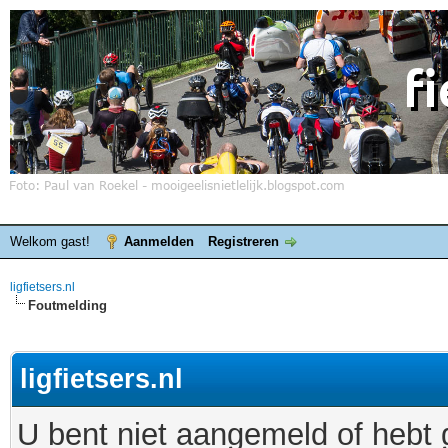
Welkom gast!
Aanmelden
Registreren
ligfietsers.nl
Foutmelding
ligfietsers.nl
U bent niet aangemeld of hebt