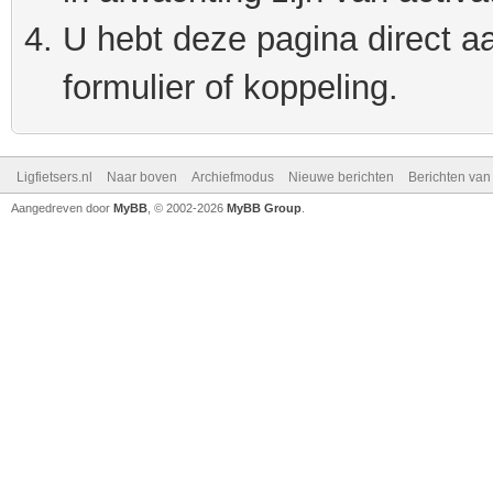
U hebt deze pagina direct a
formulier of koppeling.
Ligfietsers.nl
Naar boven
Archiefmodus
Nieuwe berichten
Berichten va
Aangedreven door
MyBB
, © 2002-2026
MyBB Group
.