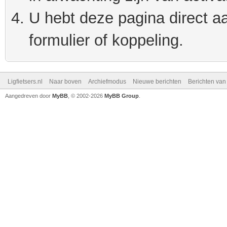
U hebt deze pagina direct a
formulier of koppeling.
Ligfietsers.nl
Naar boven
Archiefmodus
Nieuwe berichten
Berichten va
Aangedreven door
MyBB
, © 2002-2026
MyBB Group
.