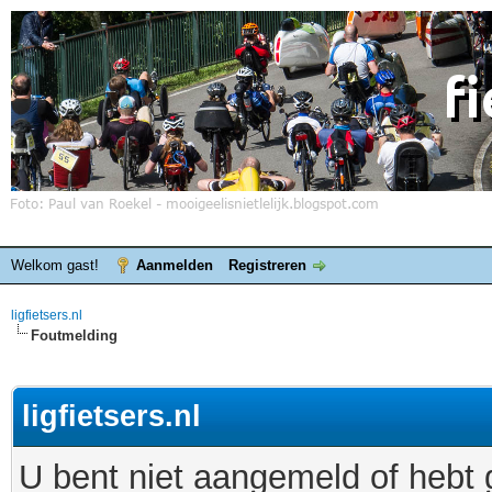
Welkom gast!
Aanmelden
Registreren
ligfietsers.nl
Foutmelding
ligfietsers.nl
U bent niet aangemeld of hebt