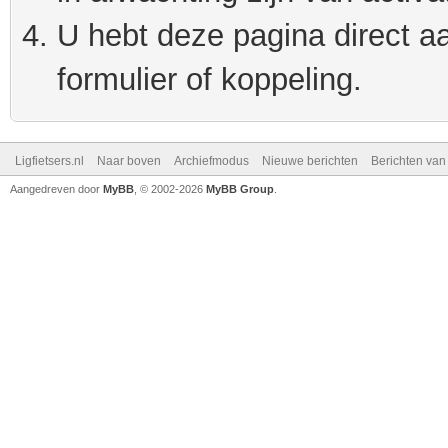
U hebt deze pagina direct a
formulier of koppeling.
Ligfietsers.nl
Naar boven
Archiefmodus
Nieuwe berichten
Berichten va
Aangedreven door
MyBB
, © 2002-2026
MyBB Group
.