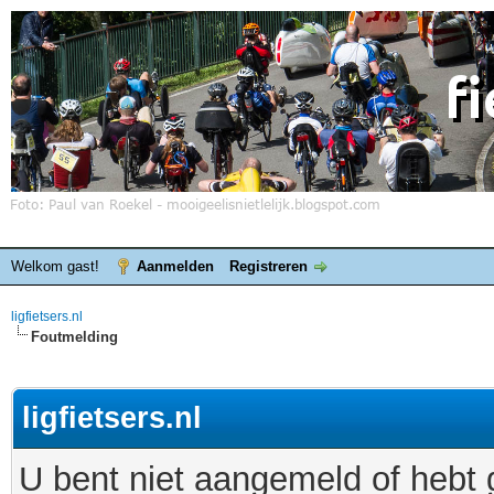
Welkom gast!
Aanmelden
Registreren
ligfietsers.nl
Foutmelding
ligfietsers.nl
U bent niet aangemeld of hebt