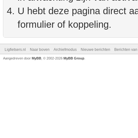
U hebt deze pagina direct a
formulier of koppeling.
Ligfietsers.nl
Naar boven
Archiefmodus
Nieuwe berichten
Berichten va
Aangedreven door
MyBB
, © 2002-2026
MyBB Group
.