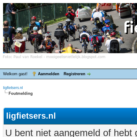
Welkom gast!
Aanmelden
Registreren
ligfietsers.nl
Foutmelding
ligfietsers.nl
U bent niet aangemeld of hebt