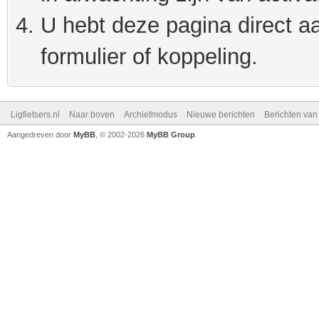
U hebt deze pagina direct a
formulier of koppeling.
Ligfietsers.nl
Naar boven
Archiefmodus
Nieuwe berichten
Berichten va
Aangedreven door
MyBB
, © 2002-2026
MyBB Group
.