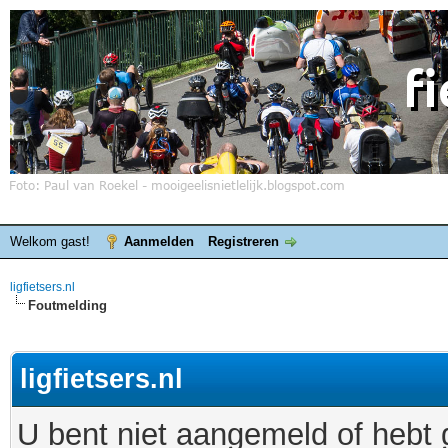
Welkom gast!
Aanmelden
Registreren
ligfietsers.nl
Foutmelding
ligfietsers.nl
U bent niet aangemeld of hebt