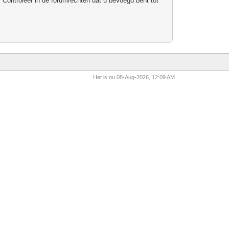
 Controleer in de forumrechten dat u bevoegd bent tot
Het is nu 08-Aug-2026, 12:09 AM