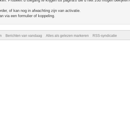
n. Probeert u toegang te krijgen tot pagina's die u niet zou mogen bekijken?
er, of kan nog in afwachting zijn van activatie.
n via een formulier of koppeling.
n
Berichten van vandaag
Alles als gelezen markeren
RSS-syndicatie