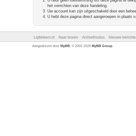
U hebt geen toestemming om deze pagina te bekijke
het verrichten van deze handeling.
Uw account kan zijn uitgeschakeld door een beheerd
U hebt deze pagina direct aangeroepen in plaats va
Ligfietsers.nl
Naar boven
Archiefmodus
Nieuwe berichte
Aangedreven door
MyBB
, © 2002-2026
MyBB Group
.