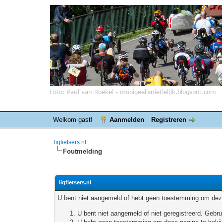
Welkom gast!
Aanmelden
Registreren
ligfietsers.nl
Foutmelding
ligfietsers.nl
U bent niet aangemeld of hebt geen toestemming om deze
U bent niet aangemeld of niet geregistreerd. Geb