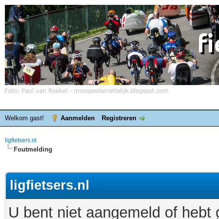
Welkom gast!
Aanmelden
Registreren
ligfietsers.nl
Foutmelding
ligfietsers.nl
U bent niet aangemeld of hebt