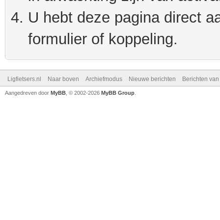
U hebt deze pagina direct a
formulier of koppeling.
Ligfietsers.nl
Naar boven
Archiefmodus
Nieuwe berichten
Berichten va
Aangedreven door
MyBB
, © 2002-2026
MyBB Group
.