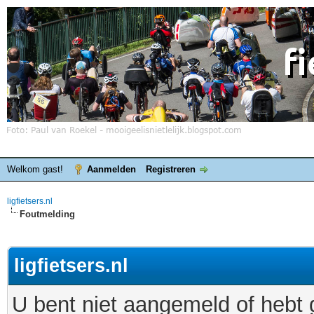
Welkom gast!
Aanmelden
Registreren
ligfietsers.nl
Foutmelding
ligfietsers.nl
U bent niet aangemeld of hebt