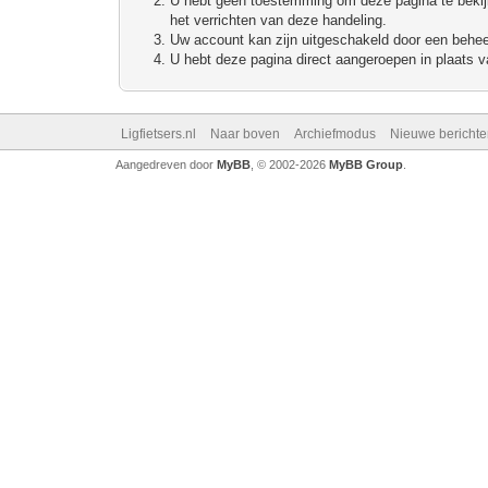
U hebt geen toestemming om deze pagina te bekijke
het verrichten van deze handeling.
Uw account kan zijn uitgeschakeld door een beheerd
U hebt deze pagina direct aangeroepen in plaats va
Ligfietsers.nl
Naar boven
Archiefmodus
Nieuwe berichte
Aangedreven door
MyBB
, © 2002-2026
MyBB Group
.