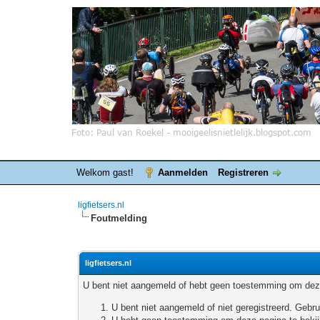
Welkom gast!
Aanmelden
Registreren
ligfietsers.nl
Foutmelding
ligfietsers.nl
U bent niet aangemeld of hebt geen toestemming om deze
U bent niet aangemeld of niet geregistreerd. Geb