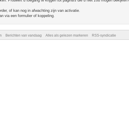
n. Probeert u toegang te krijgen tot pagina's die u niet zou mogen bekijken?
er, of kan nog in afwachting zijn van activatie.
n via een formulier of koppeling.
n
Berichten van vandaag
Alles als gelezen markeren
RSS-syndicatie