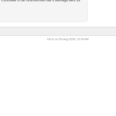
 Controleer in de forumrechten dat u bevoegd bent tot
Het is nu 09-Aug-2026, 10:34 AM