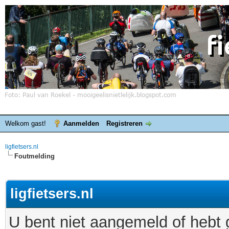
Welkom gast!
Aanmelden
Registreren
ligfietsers.nl
Foutmelding
ligfietsers.nl
U bent niet aangemeld of hebt