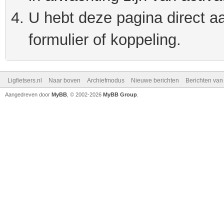
U hebt deze pagina direct a
formulier of koppeling.
Ligfietsers.nl
Naar boven
Archiefmodus
Nieuwe berichten
Berichten va
Aangedreven door
MyBB
, © 2002-2026
MyBB Group
.