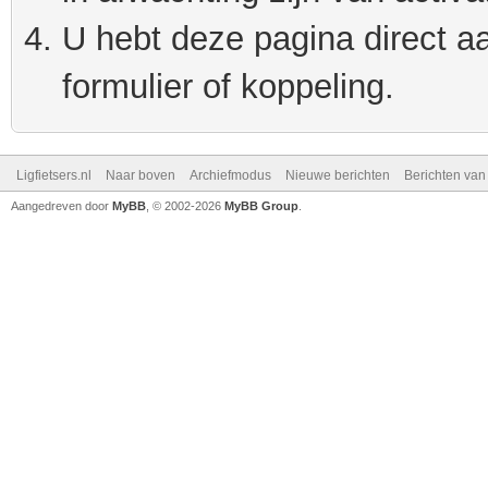
U hebt deze pagina direct a
formulier of koppeling.
Ligfietsers.nl
Naar boven
Archiefmodus
Nieuwe berichten
Berichten va
Aangedreven door
MyBB
, © 2002-2026
MyBB Group
.