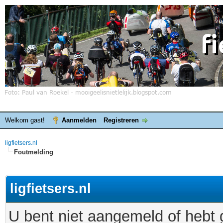
Welkom gast!
Aanmelden
Registreren
ligfietsers.nl
Foutmelding
ligfietsers.nl
U bent niet aangemeld of hebt