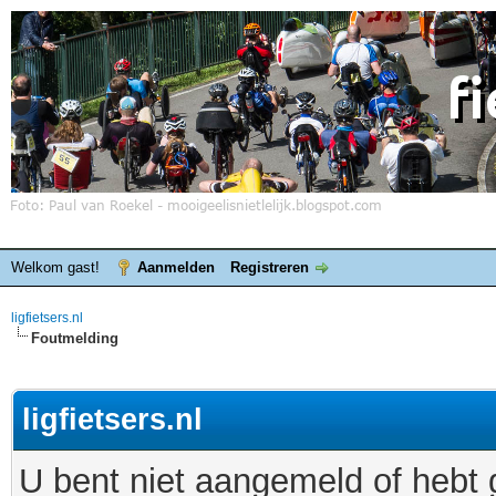
Welkom gast!
Aanmelden
Registreren
ligfietsers.nl
Foutmelding
ligfietsers.nl
U bent niet aangemeld of hebt