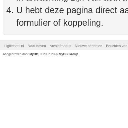
U hebt deze pagina direct a
formulier of koppeling.
Ligfietsers.nl
Naar boven
Archiefmodus
Nieuwe berichten
Berichten va
Aangedreven door
MyBB
, © 2002-2026
MyBB Group
.