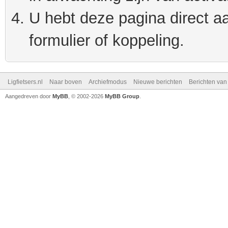
U hebt deze pagina direct a
formulier of koppeling.
Ligfietsers.nl
Naar boven
Archiefmodus
Nieuwe berichten
Berichten va
Aangedreven door
MyBB
, © 2002-2026
MyBB Group
.