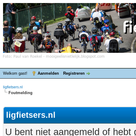
Welkom gast!
Aanmelden
Registreren
ligfietsers.nl
Foutmelding
ligfietsers.nl
U bent niet aangemeld of hebt