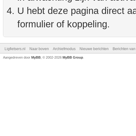
U hebt deze pagina direct a
formulier of koppeling.
Ligfietsers.nl
Naar boven
Archiefmodus
Nieuwe berichten
Berichten va
Aangedreven door
MyBB
, © 2002-2026
MyBB Group
.