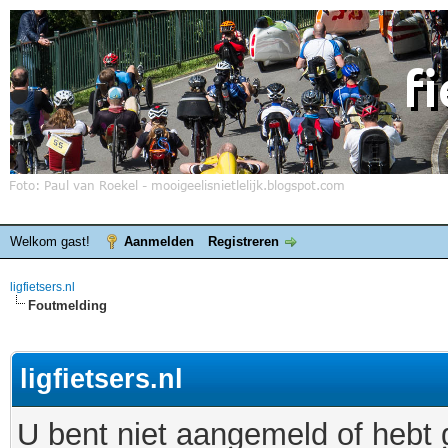
Welkom gast!
Aanmelden
Registreren
ligfietsers.nl
Foutmelding
ligfietsers.nl
U bent niet aangemeld of hebt