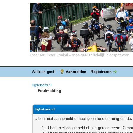
Welkom gast!
Aanmelden
Registreren
ligfietsers.nl
Foutmelding
ligfietsers.nl
U bent niet aangemeld of hebt geen toestemming om deze
U bent niet aangemeld of niet geregistreerd. Geb