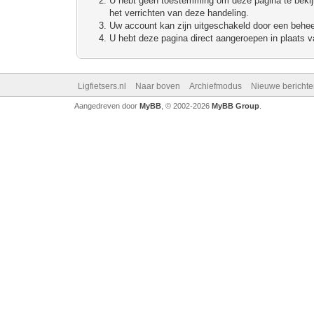
U hebt geen toestemming om deze pagina te bekijke
het verrichten van deze handeling.
Uw account kan zijn uitgeschakeld door een beheerd
U hebt deze pagina direct aangeroepen in plaats va
Ligfietsers.nl
Naar boven
Archiefmodus
Nieuwe berichte
Aangedreven door
MyBB
, © 2002-2026
MyBB Group
.