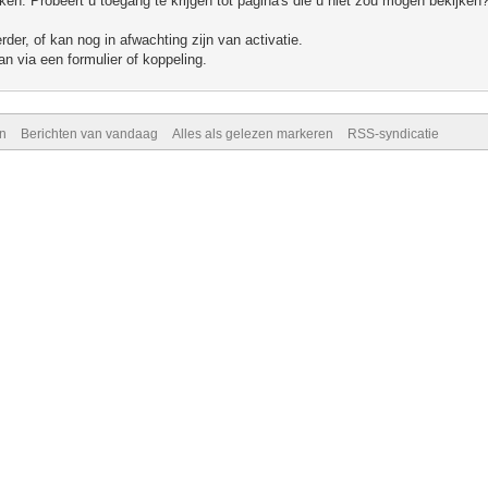
n. Probeert u toegang te krijgen tot pagina's die u niet zou mogen bekijken?
er, of kan nog in afwachting zijn van activatie.
n via een formulier of koppeling.
n
Berichten van vandaag
Alles als gelezen markeren
RSS-syndicatie