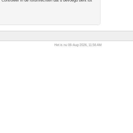
 Controleer in de forumrechten dat u bevoegd bent tot
Het is nu 06-Aug-2026, 11:56 AM