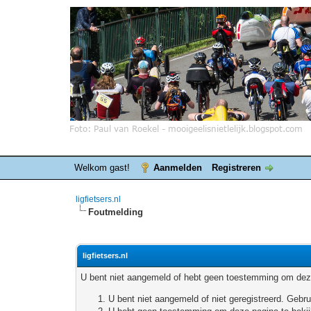
Welkom gast!
Aanmelden
Registreren
ligfietsers.nl
Foutmelding
ligfietsers.nl
U bent niet aangemeld of hebt geen toestemming om deze
U bent niet aangemeld of niet geregistreerd. Geb