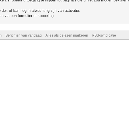
n. Probeert u toegang te krijgen tot pagina's die u niet zou mogen bekijken?
er, of kan nog in afwachting zijn van activatie.
n via een formulier of koppeling.
n
Berichten van vandaag
Alles als gelezen markeren
RSS-syndicatie