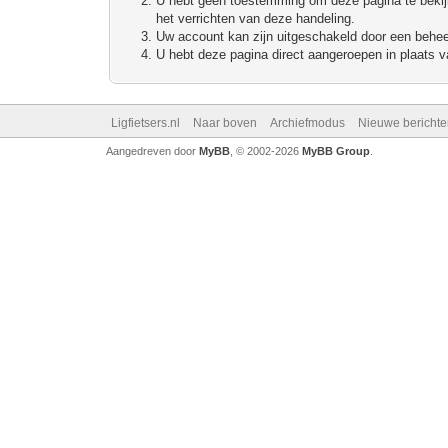
U hebt geen toestemming om deze pagina te bekijke
het verrichten van deze handeling.
Uw account kan zijn uitgeschakeld door een beheerd
U hebt deze pagina direct aangeroepen in plaats va
Ligfietsers.nl
Naar boven
Archiefmodus
Nieuwe berichte
Aangedreven door
MyBB
, © 2002-2026
MyBB Group
.