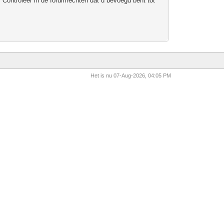
 Controleer in de forumrechten dat u bevoegd bent tot
Het is nu 07-Aug-2026, 04:05 PM