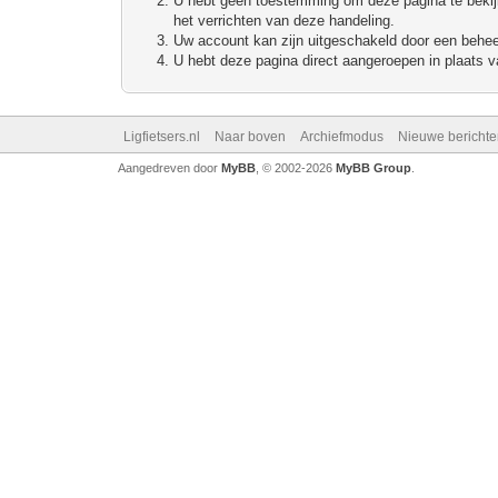
U hebt geen toestemming om deze pagina te bekijke
het verrichten van deze handeling.
Uw account kan zijn uitgeschakeld door een beheerd
U hebt deze pagina direct aangeroepen in plaats va
Ligfietsers.nl
Naar boven
Archiefmodus
Nieuwe berichte
Aangedreven door
MyBB
, © 2002-2026
MyBB Group
.