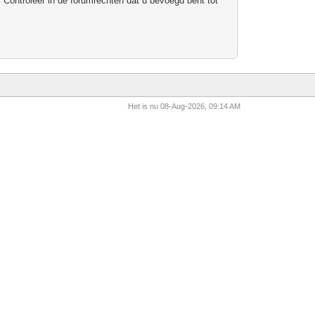
 Controleer in de forumrechten dat u bevoegd bent tot
Het is nu 08-Aug-2026, 09:14 AM