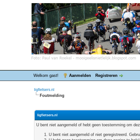
Welkom gast!
Aanmelden
Registreren
ligfietsers.nl
Foutmelding
ligfietsers.nl
U bent niet aangemeld of hebt geen toestemming om deze
U bent niet aangemeld of niet geregistreerd. Geb