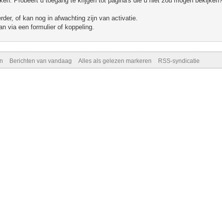
n. Probeert u toegang te krijgen tot pagina's die u niet zou mogen bekijken?
er, of kan nog in afwachting zijn van activatie.
n via een formulier of koppeling.
n
Berichten van vandaag
Alles als gelezen markeren
RSS-syndicatie