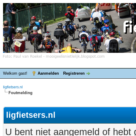
Welkom gast!
Aanmelden
Registreren
ligfietsers.nl
Foutmelding
ligfietsers.nl
U bent niet aangemeld of hebt