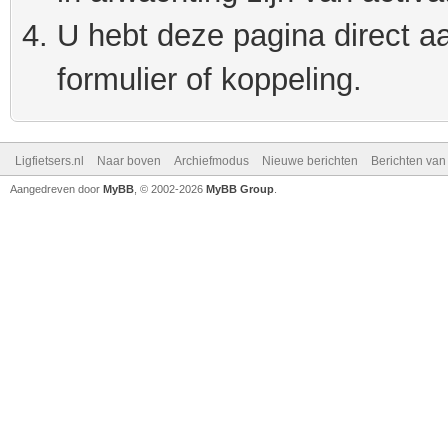
U hebt deze pagina direct a
formulier of koppeling.
Ligfietsers.nl
Naar boven
Archiefmodus
Nieuwe berichten
Berichten va
Aangedreven door
MyBB
, © 2002-2026
MyBB Group
.