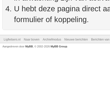
U hebt deze pagina direct a
formulier of koppeling.
Ligfietsers.nl
Naar boven
Archiefmodus
Nieuwe berichten
Berichten va
Aangedreven door
MyBB
, © 2002-2026
MyBB Group
.