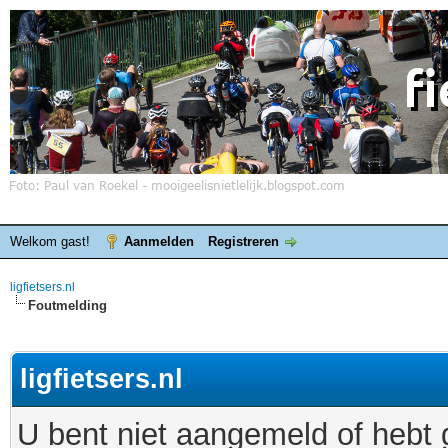
Welkom gast!
Aanmelden
Registreren
ligfietsers.nl
Foutmelding
ligfietsers.nl
U bent niet aangemeld of hebt