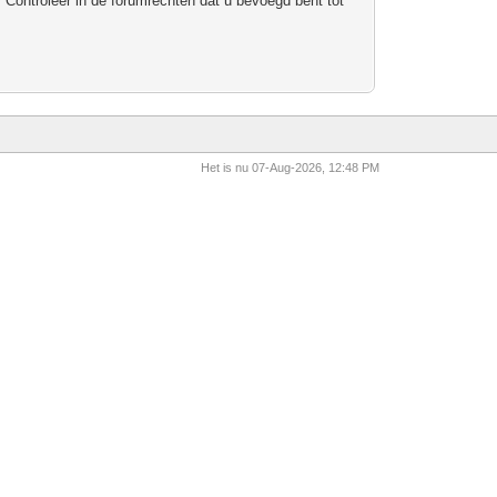
 Controleer in de forumrechten dat u bevoegd bent tot
Het is nu 07-Aug-2026, 12:48 PM