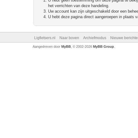
U hebt geen toestemming om deze pagina te bekijke
het verrichten van deze handeling.
Uw account kan zijn uitgeschakeld door een beheerd
U hebt deze pagina direct aangeroepen in plaats va
Ligfietsers.nl
Naar boven
Archiefmodus
Nieuwe berichte
Aangedreven door
MyBB
, © 2002-2026
MyBB Group
.