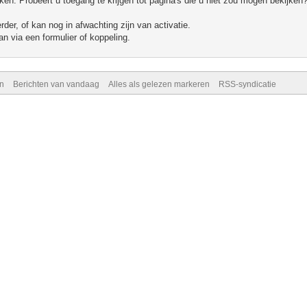
n. Probeert u toegang te krijgen tot pagina's die u niet zou mogen bekijken?
er, of kan nog in afwachting zijn van activatie.
n via een formulier of koppeling.
n
Berichten van vandaag
Alles als gelezen markeren
RSS-syndicatie