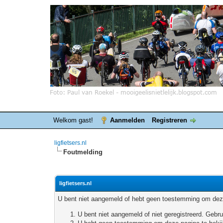
Welkom gast!
Aanmelden
Registreren
ligfietsers.nl
Foutmelding
ligfietsers.nl
U bent niet aangemeld of hebt geen toestemming om deze
U bent niet aangemeld of niet geregistreerd. Geb