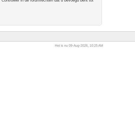
 Controleer in de forumrechten dat u bevoegd bent tot
Het is nu 09-Aug-2026, 10:25 AM