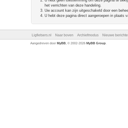
U hebt geen toestemming om deze pagina te bekijke
het verrichten van deze handeling.
Uw account kan zijn uitgeschakeld door een beheerd
U hebt deze pagina direct aangeroepen in plaats va
Ligfietsers.nl
Naar boven
Archiefmodus
Nieuwe berichte
Aangedreven door
MyBB
, © 2002-2026
MyBB Group
.