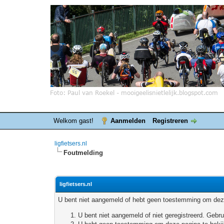
Welkom gast!
Aanmelden
Registreren
ligfietsers.nl
Foutmelding
ligfietsers.nl
U bent niet aangemeld of hebt geen toestemming om deze
U bent niet aangemeld of niet geregistreerd. Geb