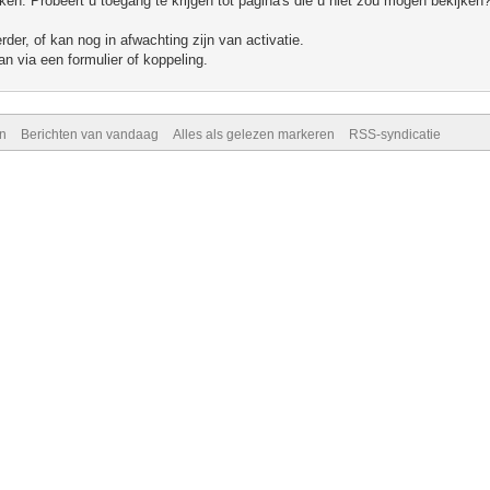
n. Probeert u toegang te krijgen tot pagina's die u niet zou mogen bekijken?
er, of kan nog in afwachting zijn van activatie.
n via een formulier of koppeling.
n
Berichten van vandaag
Alles als gelezen markeren
RSS-syndicatie