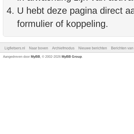
U hebt deze pagina direct a
formulier of koppeling.
Ligfietsers.nl
Naar boven
Archiefmodus
Nieuwe berichten
Berichten va
Aangedreven door
MyBB
, © 2002-2026
MyBB Group
.