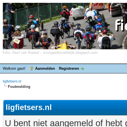
Welkom gast!
Aanmelden
Registreren
ligfietsers.nl
Foutmelding
ligfietsers.nl
U bent niet aangemeld of hebt