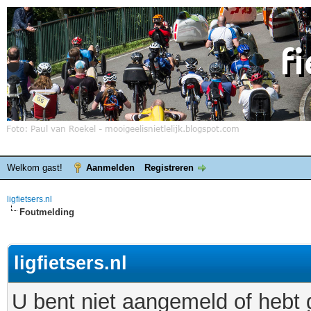
Welkom gast!
Aanmelden
Registreren
ligfietsers.nl
Foutmelding
ligfietsers.nl
U bent niet aangemeld of hebt