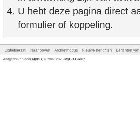
U hebt deze pagina direct a
formulier of koppeling.
Ligfietsers.nl
Naar boven
Archiefmodus
Nieuwe berichten
Berichten va
Aangedreven door
MyBB
, © 2002-2026
MyBB Group
.