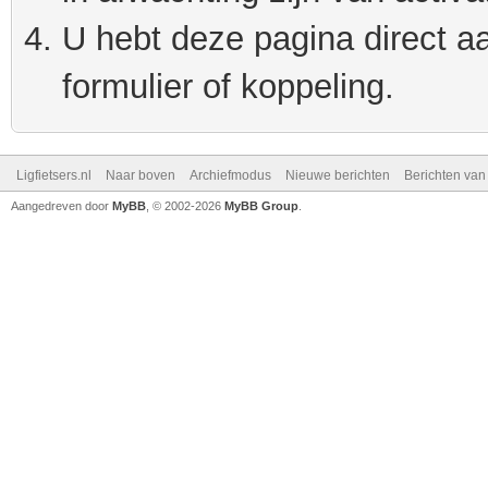
U hebt deze pagina direct a
formulier of koppeling.
Ligfietsers.nl
Naar boven
Archiefmodus
Nieuwe berichten
Berichten va
Aangedreven door
MyBB
, © 2002-2026
MyBB Group
.