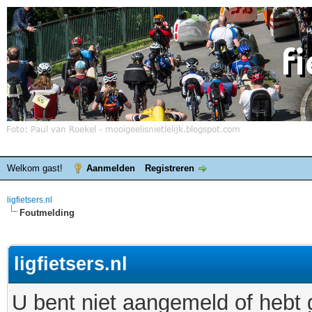
Welkom gast!
Aanmelden
Registreren
ligfietsers.nl
Foutmelding
ligfietsers.nl
U bent niet aangemeld of hebt