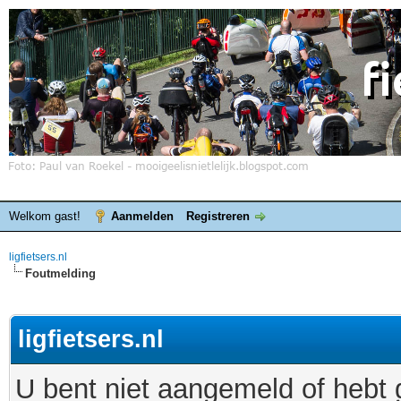
Welkom gast!
Aanmelden
Registreren
ligfietsers.nl
Foutmelding
ligfietsers.nl
U bent niet aangemeld of hebt