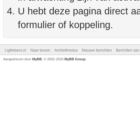
U hebt deze pagina direct a
formulier of koppeling.
Ligfietsers.nl
Naar boven
Archiefmodus
Nieuwe berichten
Berichten va
Aangedreven door
MyBB
, © 2002-2026
MyBB Group
.