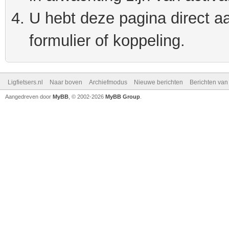
U hebt deze pagina direct a
formulier of koppeling.
Ligfietsers.nl
Naar boven
Archiefmodus
Nieuwe berichten
Berichten va
Aangedreven door
MyBB
, © 2002-2026
MyBB Group
.