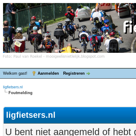
Welkom gast!
Aanmelden
Registreren
ligfietsers.nl
Foutmelding
ligfietsers.nl
U bent niet aangemeld of hebt