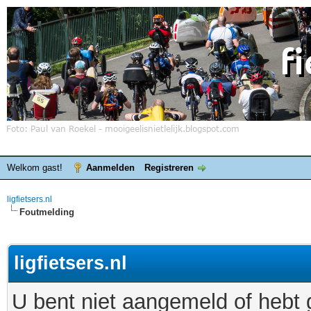
Welkom gast!
Aanmelden
Registreren
ligfietsers.nl
Foutmelding
ligfietsers.nl
U bent niet aangemeld of hebt