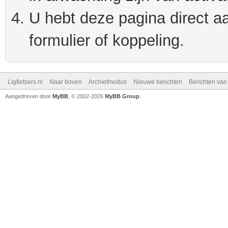
U hebt deze pagina direct a
formulier of koppeling.
Ligfietsers.nl
Naar boven
Archiefmodus
Nieuwe berichten
Berichten va
Aangedreven door
MyBB
, © 2002-2026
MyBB Group
.