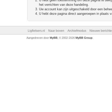
U hebt geen toestemming om deze pagina te bekijke
het verrichten van deze handeling.
Uw account kan zijn uitgeschakeld door een beheerd
U hebt deze pagina direct aangeroepen in plaats va
Ligfietsers.nl
Naar boven
Archiefmodus
Nieuwe berichte
Aangedreven door
MyBB
, © 2002-2026
MyBB Group
.