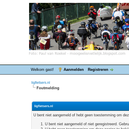
Welkom gast!
Aanmelden
Registreren
ligfietsers.nl
Foutmelding
ligfietsers.nl
U bent niet aangemeld of hebt geen toestemming om deze
U bent niet aangemeld of niet geregistreerd. Geb