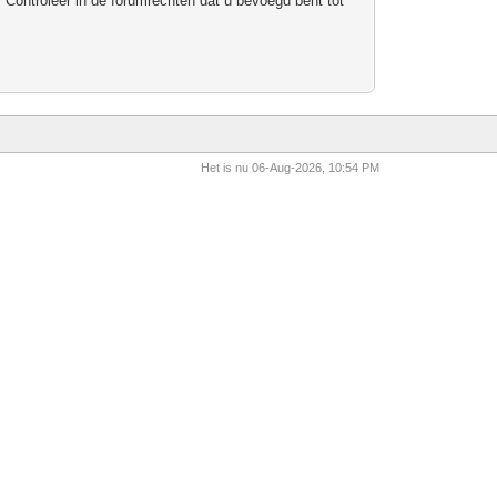
 Controleer in de forumrechten dat u bevoegd bent tot
Het is nu 06-Aug-2026, 10:54 PM