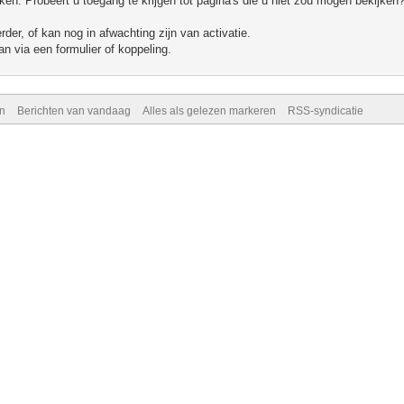
n. Probeert u toegang te krijgen tot pagina's die u niet zou mogen bekijken?
er, of kan nog in afwachting zijn van activatie.
n via een formulier of koppeling.
n
Berichten van vandaag
Alles als gelezen markeren
RSS-syndicatie