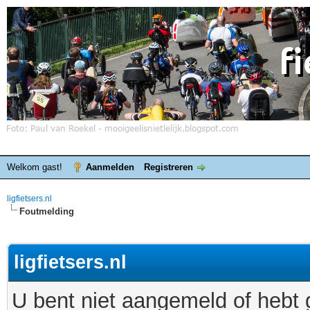
Welkom gast!
Aanmelden
Registreren
ligfietsers.nl
Foutmelding
ligfietsers.nl
U bent niet aangemeld of hebt