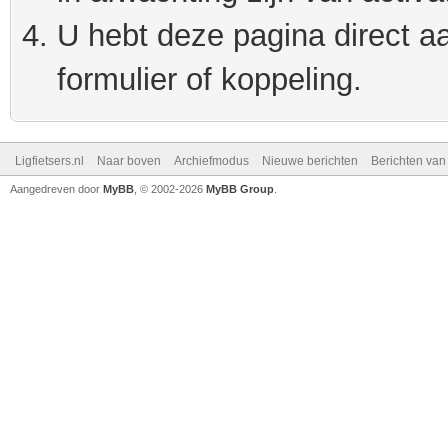
U hebt deze pagina direct a
formulier of koppeling.
Ligfietsers.nl
Naar boven
Archiefmodus
Nieuwe berichten
Berichten va
Aangedreven door
MyBB
, © 2002-2026
MyBB Group
.