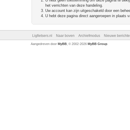
U hebt geen toestemming om deze pagina te bekijke
het verrichten van deze handeling.
Uw account kan zijn uitgeschakeld door een beheerd
U hebt deze pagina direct aangeroepen in plaats va
Ligfietsers.nl
Naar boven
Archiefmodus
Nieuwe berichte
Aangedreven door
MyBB
, © 2002-2026
MyBB Group
.