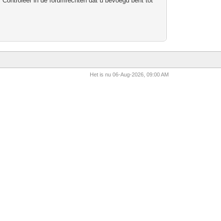
 Controleer in de forumrechten dat u bevoegd bent tot
Het is nu 06-Aug-2026, 09:00 AM