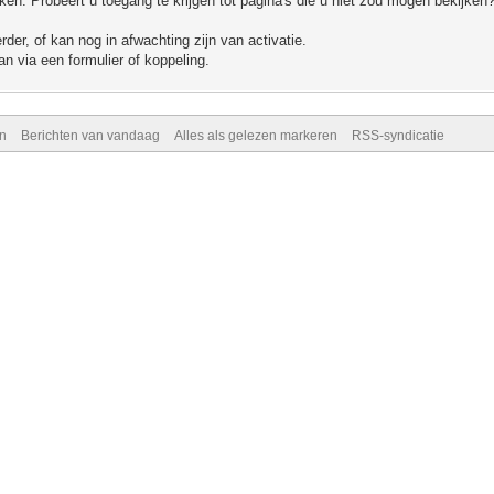
n. Probeert u toegang te krijgen tot pagina's die u niet zou mogen bekijken?
er, of kan nog in afwachting zijn van activatie.
n via een formulier of koppeling.
n
Berichten van vandaag
Alles als gelezen markeren
RSS-syndicatie