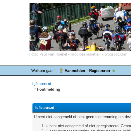
Welkom gast!
Aanmelden
Registreren
ligfietsers.nl
Foutmelding
ligfietsers.nl
U bent niet aangemeld of hebt geen toestemming om deze
U bent niet aangemeld of niet geregistreerd. Geb