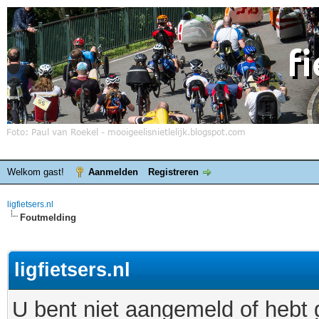
Welkom gast!
Aanmelden
Registreren
ligfietsers.nl
Foutmelding
ligfietsers.nl
U bent niet aangemeld of hebt