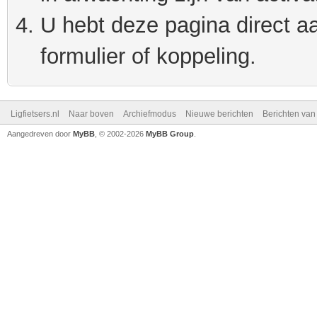
U hebt deze pagina direct a
formulier of koppeling.
Ligfietsers.nl
Naar boven
Archiefmodus
Nieuwe berichten
Berichten va
Aangedreven door
MyBB
, © 2002-2026
MyBB Group
.