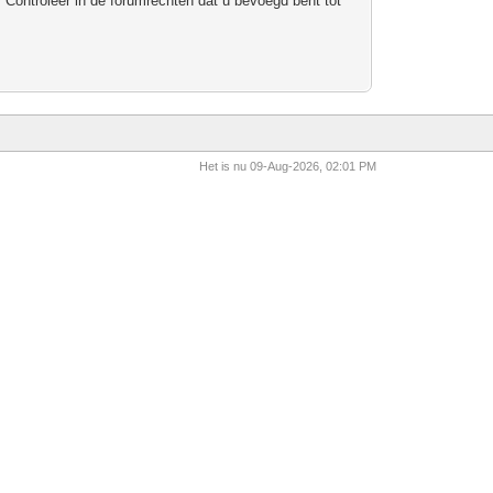
 Controleer in de forumrechten dat u bevoegd bent tot
Het is nu 09-Aug-2026, 02:01 PM