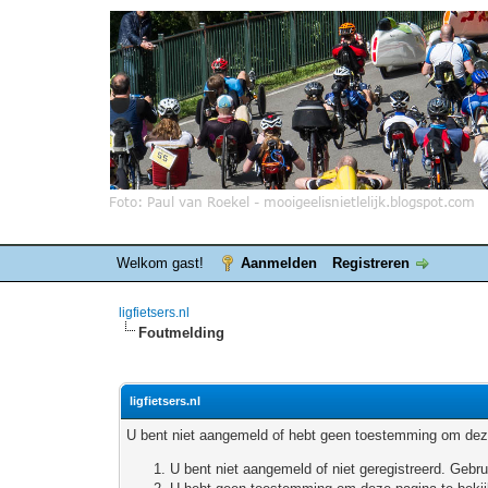
Welkom gast!
Aanmelden
Registreren
ligfietsers.nl
Foutmelding
ligfietsers.nl
U bent niet aangemeld of hebt geen toestemming om deze
U bent niet aangemeld of niet geregistreerd. Geb