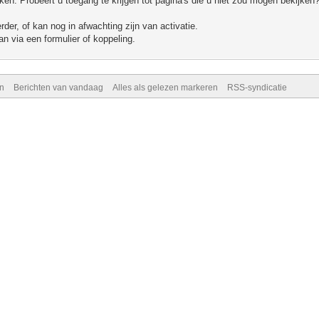
n. Probeert u toegang te krijgen tot pagina's die u niet zou mogen bekijken?
er, of kan nog in afwachting zijn van activatie.
n via een formulier of koppeling.
n
Berichten van vandaag
Alles als gelezen markeren
RSS-syndicatie