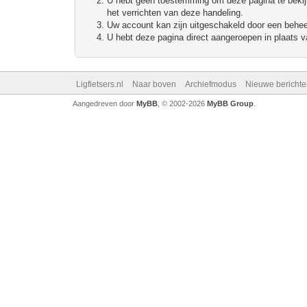
U hebt geen toestemming om deze pagina te bekijke
het verrichten van deze handeling.
Uw account kan zijn uitgeschakeld door een beheerd
U hebt deze pagina direct aangeroepen in plaats va
Ligfietsers.nl
Naar boven
Archiefmodus
Nieuwe berichte
Aangedreven door
MyBB
, © 2002-2026
MyBB Group
.