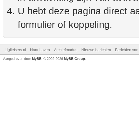
U hebt deze pagina direct a
formulier of koppeling.
Ligfietsers.nl
Naar boven
Archiefmodus
Nieuwe berichten
Berichten va
Aangedreven door
MyBB
, © 2002-2026
MyBB Group
.