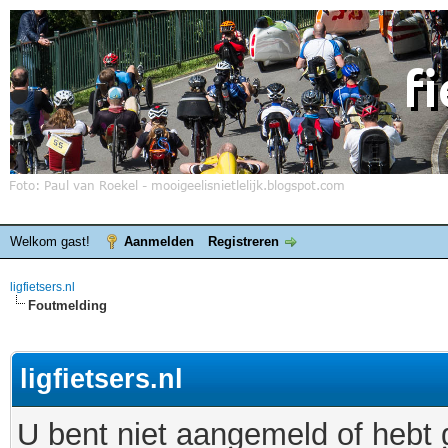
Welkom gast!
Aanmelden
Registreren
ligfietsers.nl
Foutmelding
ligfietsers.nl
U bent niet aangemeld of hebt