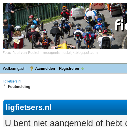
Welkom gast!
Aanmelden
Registreren
ligfietsers.nl
Foutmelding
ligfietsers.nl
U bent niet aangemeld of hebt