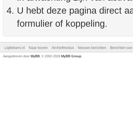
U hebt deze pagina direct a
formulier of koppeling.
Ligfietsers.nl
Naar boven
Archiefmodus
Nieuwe berichten
Berichten va
Aangedreven door
MyBB
, © 2002-2026
MyBB Group
.