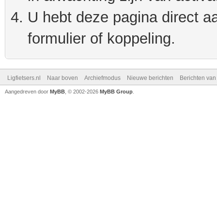
U hebt deze pagina direct a
formulier of koppeling.
Ligfietsers.nl
Naar boven
Archiefmodus
Nieuwe berichten
Berichten va
Aangedreven door
MyBB
, © 2002-2026
MyBB Group
.