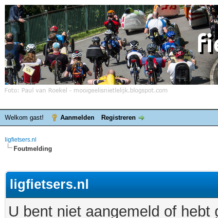
Welkom gast!
Aanmelden
Registreren
ligfietsers.nl
Foutmelding
ligfietsers.nl
U bent niet aangemeld of hebt