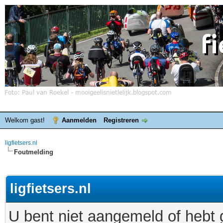
Welkom gast!
Aanmelden
Registreren
ligfietsers.nl
Foutmelding
ligfietsers.nl
U bent niet aangemeld of hebt