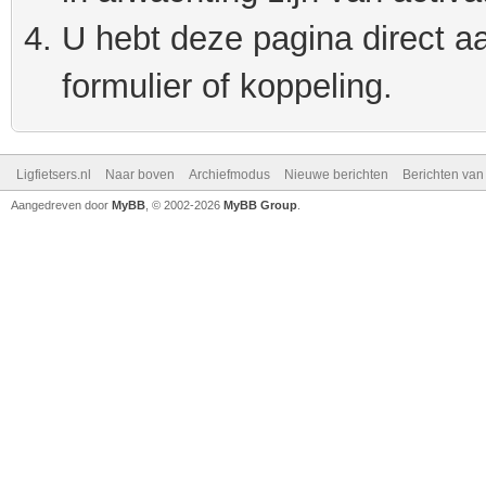
U hebt deze pagina direct a
formulier of koppeling.
Ligfietsers.nl
Naar boven
Archiefmodus
Nieuwe berichten
Berichten va
Aangedreven door
MyBB
, © 2002-2026
MyBB Group
.