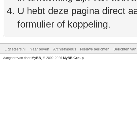
U hebt deze pagina direct a
formulier of koppeling.
Ligfietsers.nl
Naar boven
Archiefmodus
Nieuwe berichten
Berichten va
Aangedreven door
MyBB
, © 2002-2026
MyBB Group
.