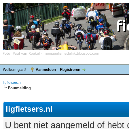
Welkom gast!
Aanmelden
Registreren
ligfietsers.nl
Foutmelding
ligfietsers.nl
U bent niet aangemeld of hebt