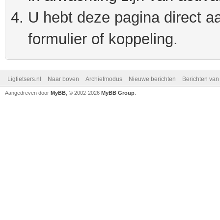
U hebt deze pagina direct a
formulier of koppeling.
Ligfietsers.nl
Naar boven
Archiefmodus
Nieuwe berichten
Berichten va
Aangedreven door
MyBB
, © 2002-2026
MyBB Group
.