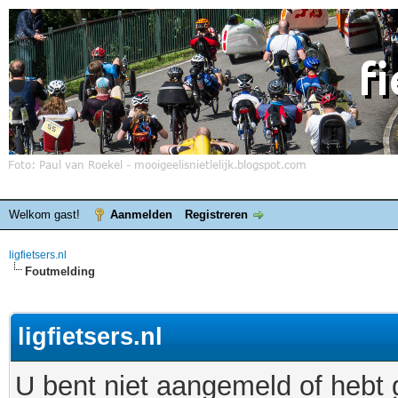
Welkom gast!
Aanmelden
Registreren
ligfietsers.nl
Foutmelding
ligfietsers.nl
U bent niet aangemeld of hebt