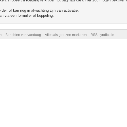
n. Probeert u toegang te krijgen tot pagina's die u niet zou mogen bekijken?
er, of kan nog in afwachting zijn van activatie.
n via een formulier of koppeling.
n
Berichten van vandaag
Alles als gelezen markeren
RSS-syndicatie