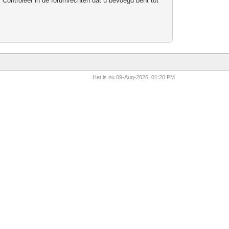
 Controleer in de forumrechten dat u bevoegd bent tot
Het is nu 09-Aug-2026, 01:20 PM