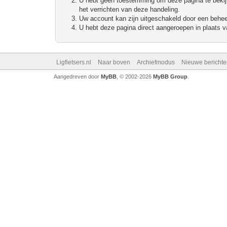
U hebt geen toestemming om deze pagina te bekijke
het verrichten van deze handeling.
Uw account kan zijn uitgeschakeld door een beheerd
U hebt deze pagina direct aangeroepen in plaats va
Ligfietsers.nl
Naar boven
Archiefmodus
Nieuwe berichte
Aangedreven door
MyBB
, © 2002-2026
MyBB Group
.