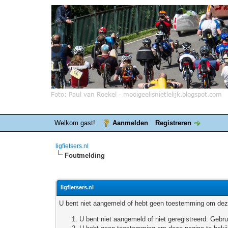
Welkom gast!
Aanmelden
Registreren
ligfietsers.nl
Foutmelding
ligfietsers.nl
U bent niet aangemeld of hebt geen toestemming om deze
U bent niet aangemeld of niet geregistreerd. Geb