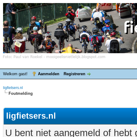
Welkom gast!
Aanmelden
Registreren
ligfietsers.nl
Foutmelding
ligfietsers.nl
U bent niet aangemeld of hebt