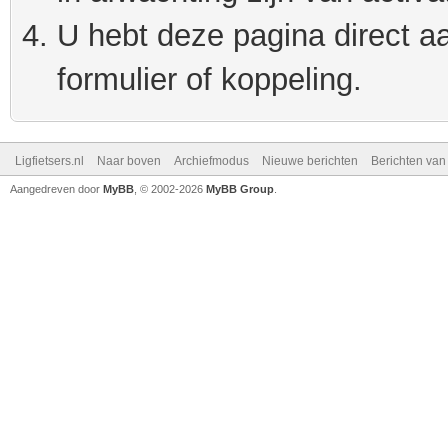
U hebt deze pagina direct a
formulier of koppeling.
Ligfietsers.nl
Naar boven
Archiefmodus
Nieuwe berichten
Berichten va
Aangedreven door
MyBB
, © 2002-2026
MyBB Group
.