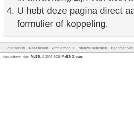
U hebt deze pagina direct a
formulier of koppeling.
Ligfietsers.nl
Naar boven
Archiefmodus
Nieuwe berichten
Berichten va
Aangedreven door
MyBB
, © 2002-2026
MyBB Group
.