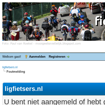
Welkom gast!
Aanmelden
Registreren
ligfietsers.nl
Foutmelding
ligfietsers.nl
U bent niet aangemeld of hebt