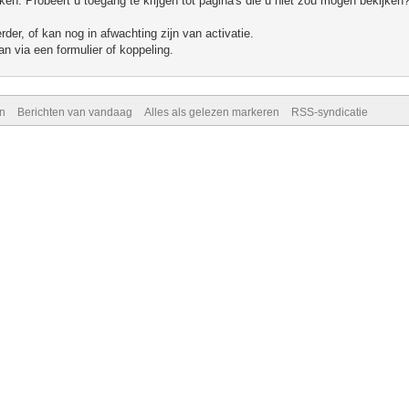
n. Probeert u toegang te krijgen tot pagina's die u niet zou mogen bekijken?
er, of kan nog in afwachting zijn van activatie.
n via een formulier of koppeling.
n
Berichten van vandaag
Alles als gelezen markeren
RSS-syndicatie