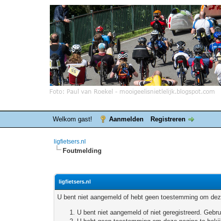
Welkom gast!
Aanmelden
Registreren
ligfietsers.nl
Foutmelding
ligfietsers.nl
U bent niet aangemeld of hebt geen toestemming om deze
U bent niet aangemeld of niet geregistreerd. Geb