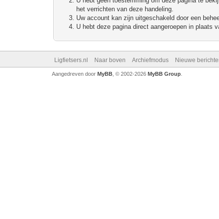
U hebt geen toestemming om deze pagina te bekijke
het verrichten van deze handeling.
Uw account kan zijn uitgeschakeld door een beheerd
U hebt deze pagina direct aangeroepen in plaats va
Ligfietsers.nl
Naar boven
Archiefmodus
Nieuwe berichte
Aangedreven door
MyBB
, © 2002-2026
MyBB Group
.