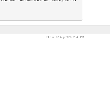
 Controleer in de forumrechten dat u bevoegd bent tot
Het is nu 07-Aug-2026, 11:45 PM