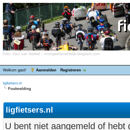
Welkom gast!
Aanmelden
Registreren
ligfietsers.nl
Foutmelding
ligfietsers.nl
U bent niet aangemeld of hebt