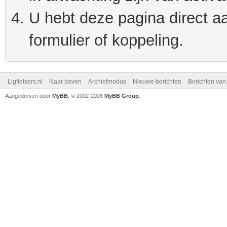
U hebt deze pagina direct a
formulier of koppeling.
Ligfietsers.nl
Naar boven
Archiefmodus
Nieuwe berichten
Berichten va
Aangedreven door
MyBB
, © 2002-2026
MyBB Group
.