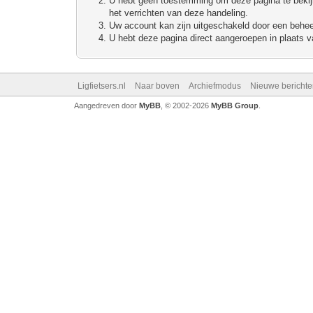
U hebt geen toestemming om deze pagina te bekijke
het verrichten van deze handeling.
Uw account kan zijn uitgeschakeld door een beheerd
U hebt deze pagina direct aangeroepen in plaats va
Ligfietsers.nl
Naar boven
Archiefmodus
Nieuwe berichte
Aangedreven door
MyBB
, © 2002-2026
MyBB Group
.