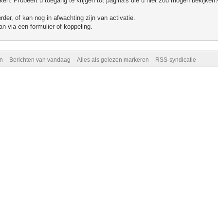
n. Probeert u toegang te krijgen tot pagina's die u niet zou mogen bekijken?
er, of kan nog in afwachting zijn van activatie.
n via een formulier of koppeling.
n
Berichten van vandaag
Alles als gelezen markeren
RSS-syndicatie