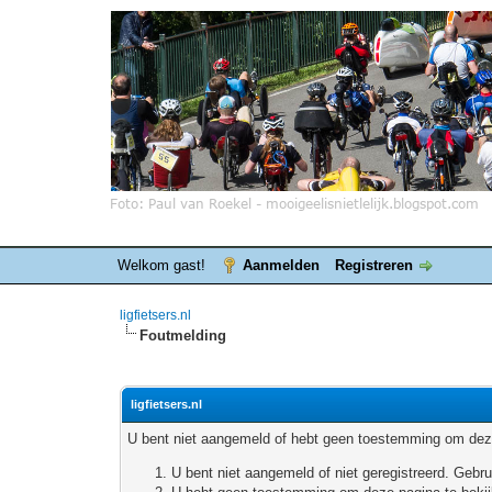
Welkom gast!
Aanmelden
Registreren
ligfietsers.nl
Foutmelding
ligfietsers.nl
U bent niet aangemeld of hebt geen toestemming om deze
U bent niet aangemeld of niet geregistreerd. Geb