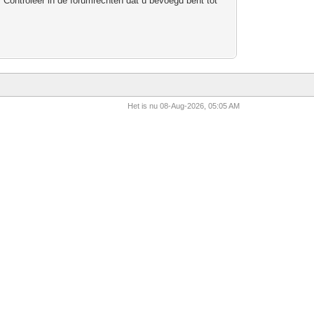
 Controleer in de forumrechten dat u bevoegd bent tot
Het is nu 08-Aug-2026, 05:05 AM