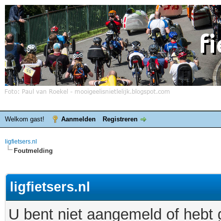
Welkom gast!
Aanmelden
Registreren
ligfietsers.nl
Foutmelding
ligfietsers.nl
U bent niet aangemeld of hebt