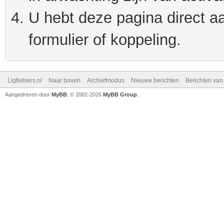
U hebt deze pagina direct a
formulier of koppeling.
Ligfietsers.nl
Naar boven
Archiefmodus
Nieuwe berichten
Berichten va
Aangedreven door
MyBB
, © 2002-2026
MyBB Group
.