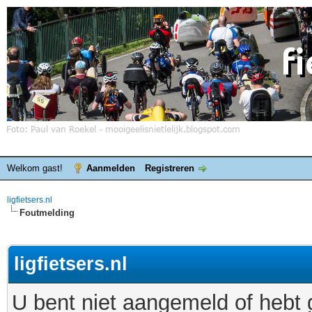
Welkom gast!
Aanmelden
Registreren
ligfietsers.nl
Foutmelding
ligfietsers.nl
U bent niet aangemeld of hebt