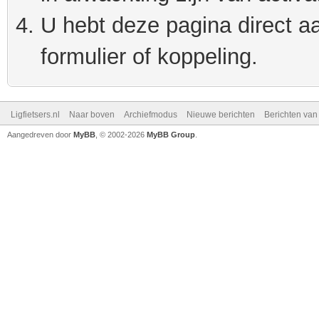
U hebt deze pagina direct a
formulier of koppeling.
Ligfietsers.nl
Naar boven
Archiefmodus
Nieuwe berichten
Berichten va
Aangedreven door
MyBB
, © 2002-2026
MyBB Group
.