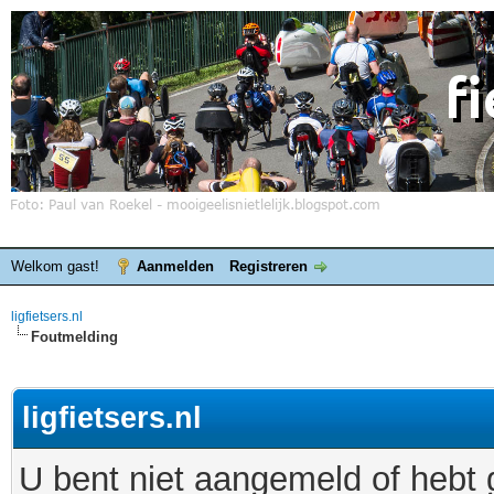
Welkom gast!
Aanmelden
Registreren
ligfietsers.nl
Foutmelding
ligfietsers.nl
U bent niet aangemeld of hebt