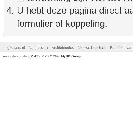
U hebt deze pagina direct a
formulier of koppeling.
Ligfietsers.nl
Naar boven
Archiefmodus
Nieuwe berichten
Berichten va
Aangedreven door
MyBB
, © 2002-2026
MyBB Group
.