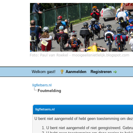
Welkom gast!
Aanmelden
Registreren
ligfietsers.nl
Foutmelding
ligfietsers.nl
U bent niet aangemeld of hebt geen toestemming om deze
U bent niet aangemeld of niet geregistreerd. Geb