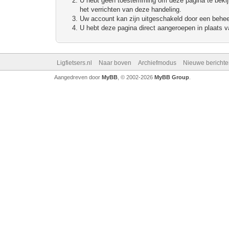
U hebt geen toestemming om deze pagina te bekijke
het verrichten van deze handeling.
Uw account kan zijn uitgeschakeld door een beheerd
U hebt deze pagina direct aangeroepen in plaats va
Ligfietsers.nl
Naar boven
Archiefmodus
Nieuwe berichte
Aangedreven door
MyBB
, © 2002-2026
MyBB Group
.