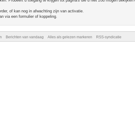
n. Probeert u toegang te krijgen tot pagina's die u niet zou mogen bekijken?
er, of kan nog in afwachting zijn van activatie.
n via een formulier of koppeling.
n
Berichten van vandaag
Alles als gelezen markeren
RSS-syndicatie