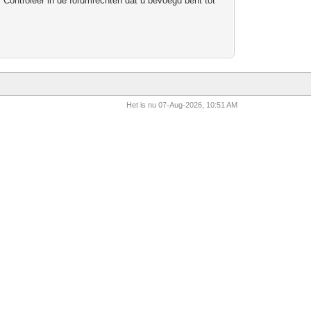
 Controleer in de forumrechten dat u bevoegd bent tot
Het is nu 07-Aug-2026, 10:51 AM