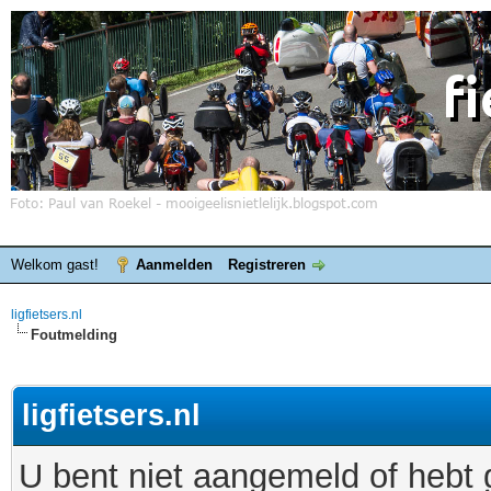
Welkom gast!
Aanmelden
Registreren
ligfietsers.nl
Foutmelding
ligfietsers.nl
U bent niet aangemeld of hebt