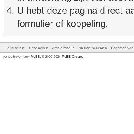
U hebt deze pagina direct a
formulier of koppeling.
Ligfietsers.nl
Naar boven
Archiefmodus
Nieuwe berichten
Berichten va
Aangedreven door
MyBB
, © 2002-2026
MyBB Group
.