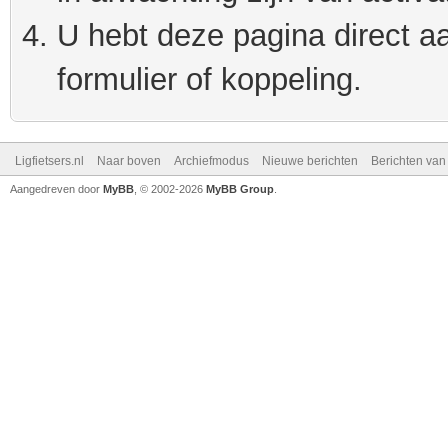
U hebt deze pagina direct a
formulier of koppeling.
Ligfietsers.nl
Naar boven
Archiefmodus
Nieuwe berichten
Berichten va
Aangedreven door
MyBB
, © 2002-2026
MyBB Group
.