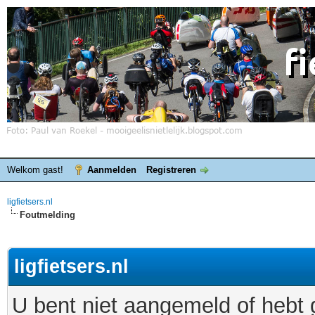
Welkom gast!
Aanmelden
Registreren
ligfietsers.nl
Foutmelding
ligfietsers.nl
U bent niet aangemeld of hebt